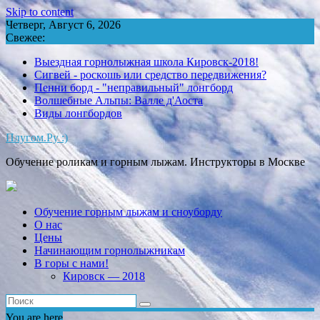
Skip to content
Четверг, Август 6, 2026
Свежее:
Выездная горнолыжная школа Кировск-2018!
Сигвей - роскошь или средство передвижения?
Пенни борд - "неправильный" лонгборд
Волшебные Альпы: Валле д'Аоста
Виды лонгбордов
Плугом.Ру :)
Обучение роликам и горным лыжам. Инструкторы в Москве
Обучение горным лыжам и сноуборду
О нас
Цены
Начинающим горнолыжникам
В горы с нами!
Кировск — 2018
You are here