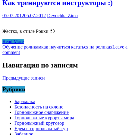
Как тренируются инструкторы :)
05.07.2012
05.07.2012
Devochka Zima
Жестко, в стиле Рокки 🙂
Read More
Обучение роликам
как научиться кататься на роликах
Leave a
comment
Навигация по записям
Предыдущие записи
Рубрики
Барахолка
Безопасность на склоне
Горнолыжное снаряжение
Горнолыжные курорты мира
Горнолыжный кругозор
Едем в горнолыжный тур
Забавное