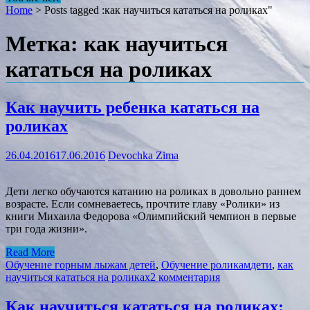
Home
>
Posts tagged :как научиться кататься на роликах"
Метка: как научиться
кататься на роликах
Как научить ребенка кататься на
роликах
26.04.2016
17.06.2016
Devochka Zima
Дети легко обучаются катанию на роликах в довольно раннем
возрасте. Если сомневаетесь, прочтите главу «Ролики» из
книги Михаила Федорова «Олимпийский чемпион в первые
три года жизни».
Read More
Обучение горным лыжам детей
,
Обучение роликам
дети
,
как
научиться кататься на роликах
2 комментария
Как научиться кататься на роликах: