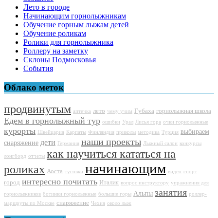
Лето в городе
Начинающим горнолыжникам
Обучение горным лыжам детей
Обучение роликам
Ролики для горнолыжника
Роллеру на заметку
Склоны Подмосковья
События
Облако меток
продвинутым
лето
Губаха
горнолыжная школа
аптечка
чему учим
Едем в горнолыжный тур
ошибки
Урал
Лисья гора
очки горнолыжные
курорты
выбираем
Швейцария
Карпаты
Финляндия
приколы
методика
Турция
наши проекты
дети
снаряжение
Германия
Лыжный салон
конкурсы
как научиться кататься на
лонгборд
отчеты
начинающим
роликах
Аоста
тусовки
видео
спорт
интересно почитать
город
Италия
вопрос инструктору
упражнения для
занятия
Альпы
горнолыжников
ботинки горнолыжные
большие горы
роллер-
снаряжение
маршруты по Москве
Чехия
около лыж