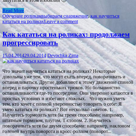
запутаться в этом изобилии 🙂
Read More
Обучение роликам
выбираем снаряжение
,
как научиться
кататься на роликах
Leave a comment
Как кататься на роликах: продолжаем
прогрессировать
15.04.2014
29.04.2014
Devochka Zima
Что значит научиться кататься на роликах? Некоторые
довольны уже тем, что могут ехать вперед, поворачивать и
останавливаться. Другие добавляют к этому движение спиной
вперед и парочку простеньких трюков. Но большинство
останавливаются где-то посередине. Они уверенно катаются в
простых условиях и избегают сложных. Что нужно уметь
тем, кто хочет с полной уверенностью говорить о себе: Я
умею кататься на роликах? Вот несколько советов. 1.
Научитесь тормозить хотя бы тремя способами: например,
штатным тормозом, плугом, Т-стопом. 2. Научитесь
поворачивать хотя бы двумя способами: например, наклоном
голеней внутрь поворота и кросс-роллом (поворот...