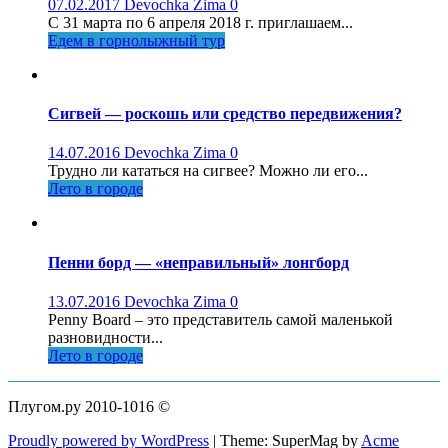
07.02.2017
Devochka Zima
0
С 31 марта по 6 апреля 2018 г. приглашаем...
Едем в горнолыжный тур
Сигвей — роскошь или средство передвижения?
14.07.2016
Devochka Zima
0
Трудно ли кататься на сигвее? Можно ли его...
Лето в городе
Пенни борд — «неправильный» лонгборд
13.07.2016
Devochka Zima
0
Penny Board – это представитель самой маленькой
разновидности...
Лето в городе
Плугом.ру 2010-1016 ©
Proudly powered by WordPress
|
Theme: SuperMag by
Acme