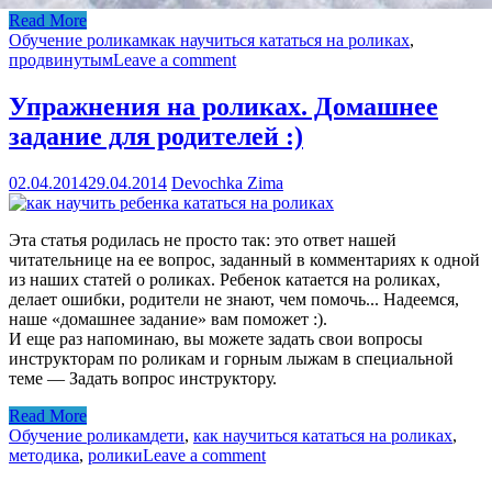
Read More
Обучение роликам
как научиться кататься на роликах
,
продвинутым
Leave a comment
Упражнения на роликах. Домашнее
задание для родителей :)
02.04.2014
29.04.2014
Devochka Zima
Эта статья родилась не просто так: это ответ нашей
читательнице на ее вопрос, заданный в комментариях к одной
из наших статей о роликах. Ребенок катается на роликах,
делает ошибки, родители не знают, чем помочь... Надеемся,
наше «домашнее задание» вам поможет :).
И еще раз напоминаю, вы можете задать свои вопросы
инструкторам по роликам и горным лыжам в специальной
теме — Задать вопрос инструктору.
Read More
Обучение роликам
дети
,
как научиться кататься на роликах
,
методика
,
ролики
Leave a comment