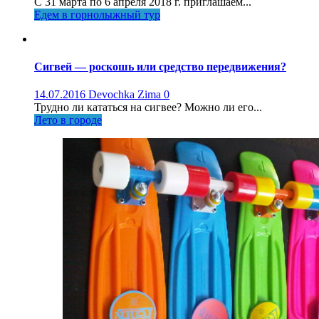
С 31 марта по 6 апреля 2018 г. приглашаем...
Едем в горнолыжный тур
Сигвей — роскошь или средство передвижения?
14.07.2016
Devochka Zima
0
Трудно ли кататься на сигвее? Можно ли его...
Лето в городе