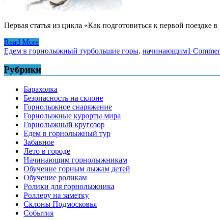
Первая статья из цикла «Как подготовиться к первой поездке в
Read More
Едем в горнолыжный тур
большие горы
,
начинающим
1 Commen
Рубрики
Барахолка
Безопасность на склоне
Горнолыжное снаряжение
Горнолыжные курорты мира
Горнолыжный кругозор
Едем в горнолыжный тур
Забавное
Лето в городе
Начинающим горнолыжникам
Обучение горным лыжам детей
Обучение роликам
Ролики для горнолыжника
Роллеру на заметку
Склоны Подмосковья
События