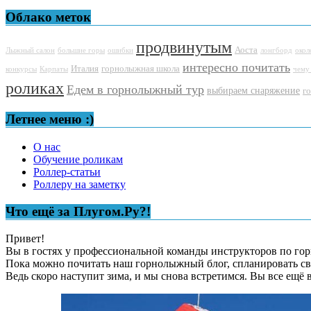
Облако меток
продвинутым
Аоста
Лыжный салон
большие горы
ошибки
лонгборд
окол
интересно почитать
Италия
горнолыжная школа
конкурсы
Карпаты
чему
роликах
Едем в горнолыжный тур
выбираем снаряжение
г
Летнее меню :)
О нас
Обучение роликам
Роллер-статьи
Роллеру на заметку
Что ещё за Плугом.Ру?!
Привет!
Вы в гостях у профессиональной команды инструкторов по горн
Пока можно почитать наш горнолыжный блог, спланировать св
Ведь скоро наступит зима, и мы снова встретимся. Вы все ещё 