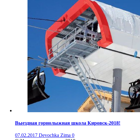
Выездная горнолыжная школа Кировск-2018!
07.02.2017
Devochka Zima
0