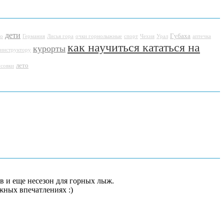
дети
Губаха
ео
Германия
Лисья гора
очки горнолыжные
спорт
Чехия
Урал
аптечка
как научиться кататься на
курорты
 инструктору
лето
усовки
в и еще несезон для горных лыж.
ных впечатлениях :)