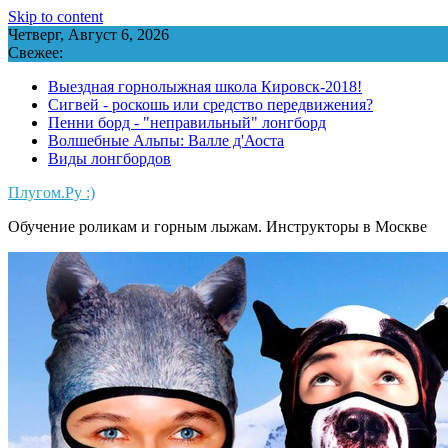
Skip to content
Четверг, Август 6, 2026
Свежее:
Выездная горнолыжная школа Кировск-2018!
Сигвей - роскошь или средство передвижения?
Пенни борд - "неправильный" лонгборд
Волшебные Альпы: Валле д'Аоста
Виды лонгбордов
Плугом.Ру :)
Обучение роликам и горным лыжам. Инструкторы в Москве