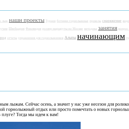
наши проекты
снаряжение
о лыж
Турция
ботинки горнолыжные
приколы
вид
занятия
 учим
Швейцария
Финляндия
роллер-маршруты по Москве
методика
вопрос
начинающим
Альпы
ород
отчеты
упражнения для горнолыжников
т
ым лыжам. Сейчас осень, а значит у нас уже несезон для ролико
ой горнолыжный отдых или просто помечтать о новых горнолыж
в плуге? Тогда мы идем к вам!