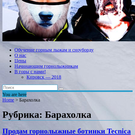
Обучение горным лыжам и сноуборду
О нас
Цены
Начинающим горнолыжникам
В горы с нами!
Кировск — 2018
You are here
Home
>
Барахолка
Рубрика: Барахолка
Продам горнолыжные ботинки Tecnica