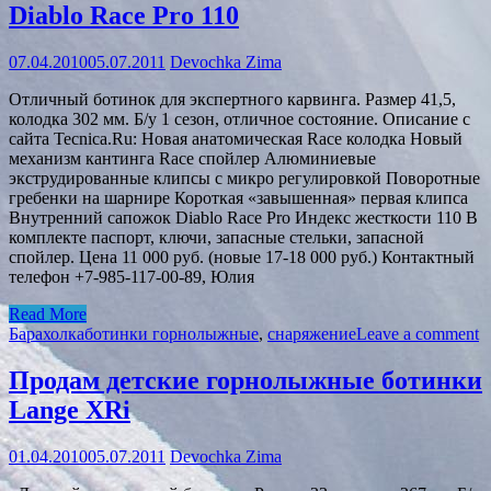
Diablo Race Pro 110
07.04.2010
05.07.2011
Devochka Zima
Отличный ботинок для экспертного карвинга. Размер 41,5,
колодка 302 мм. Б/у 1 сезон, отличное состояние. Описание с
сайта Tecnica.Ru: Новая анатомическая Race колодка Новый
механизм кантинга Race спойлер Алюминиевые
экструдированные клипсы с микро регулировкой Поворотные
гребенки на шарнире Короткая «завышенная» первая клипса
Внутренний сапожок Diablo Race Pro Индекс жесткости 110 В
комплекте паспорт, ключи, запасные стельки, запасной
спойлер. Цена 11 000 руб. (новые 17-18 000 руб.) Контактный
телефон +7-985-117-00-89, Юлия
Read More
Барахолка
ботинки горнолыжные
,
снаряжение
Leave a comment
Продам детские горнолыжные ботинки
Lange XRi
01.04.2010
05.07.2011
Devochka Zima