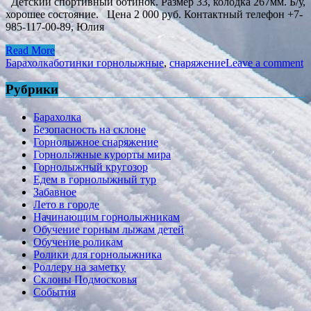
Детский спортивный ботинок. Размер 33, колодка 267мм. Б/у,
хорошее состояние. Цена 2 000 руб. Контактный телефон +7-
985-117-00-89, Юлия
Read More
Барахолка
ботинки горнолыжные
,
снаряжение
Leave a comment
Рубрики
Барахолка
Безопасность на склоне
Горнолыжное снаряжение
Горнолыжные курорты мира
Горнолыжный кругозор
Едем в горнолыжный тур
Забавное
Лето в городе
Начинающим горнолыжникам
Обучение горным лыжам детей
Обучение роликам
Ролики для горнолыжника
Роллеру на заметку
Склоны Подмосковья
События