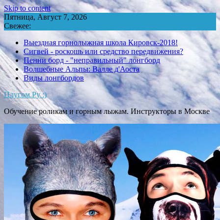
Skip to content
Пятница, Август 7, 2026
Свежее:
Выездная горнолыжная школа Кировск-2018!
Сигвей - роскошь или средство передвижения?
Пенни борд - "неправильный" лонгборд
Волшебные Альпы: Валле д'Аоста
Виды лонгбордов
Плугом.Ру :)
Обучение роликам и горным лыжам. Инструкторы в Москве