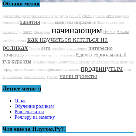
Облако меток
Губаха
лето
упражнения для горнолыжников
Урал
видео
Чехия
приколы
конкурсы
занятия
выбираем снаряжение
Финляндия
Карпаты
Лисья гора
вопрос
начинающим
Альпы
Аоста
Италия
инструктору
Швейцария
как научиться кататься на
ошибки
аптечка
роликах
интересно
дети
снаряжение
Турция
лонгборд
почитать
Едем в горнолыжный
около лыж
ботинки горнолыжные
тур
курорты
Германия
роллер-маршруты по Москве
отчеты
чему учим
методика
продвинутым
город
горнолыжная школа
спорт
большие горы
очки
наши проекты
горнолыжные
Лыжный салон
тусовки
Летнее меню :)
О нас
Обучение роликам
Роллер-статьи
Роллеру на заметку
Что ещё за Плугом.Ру?!