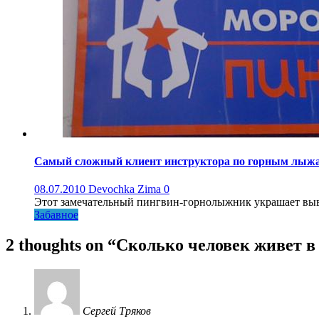
Самый сложный клиент инструктора по горным лыж
08.07.2010
Devochka Zima
0
Этот замечательный пингвин-горнолыжник украшает вывес
Забавное
2 thoughts on “
Сколько человек живет в
Сергей Тряков