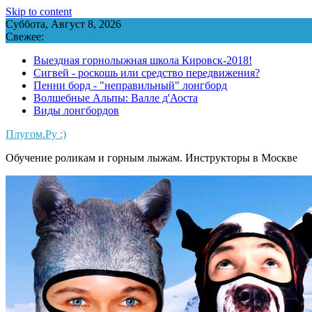
Skip to content
Суббота, Август 8, 2026
Свежее:
Выездная горнолыжная школа Кировск-2018!
Сигвей - роскошь или средство передвижения?
Пенни борд - "неправильный" лонгборд
Волшебные Альпы: Валле д'Аоста
Виды лонгбордов
Плугом.Ру :)
Обучение роликам и горным лыжам. Инструкторы в Москве