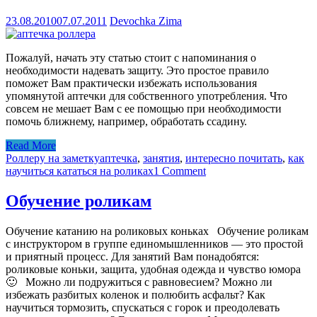
23.08.2010
07.07.2011
Devochka Zima
Пожалуй, начать эту статью стоит с напоминания о
необходимости надевать защиту. Это простое правило
поможет Вам практически избежать использования
упомянутой аптечки для собственного употребления. Что
совсем не мешает Вам с ее помощью при необходимости
помочь ближнему, например, обработать ссадину.
Read More
Роллеру на заметку
аптечка
,
занятия
,
интересно почитать
,
как
научиться кататься на роликах
1 Comment
Обучение роликам
Обучение катанию на роликовых коньках Обучение роликам
с инструктором в группе единомышленников — это простой
и приятный процесс. Для занятий Вам понадобятся:
роликовые коньки, защита, удобная одежда и чувство юмора
🙂 Можно ли подружиться с равновесием? Можно ли
избежать разбитых коленок и полюбить асфальт? Как
научиться тормозить, спускаться с горок и преодолевать