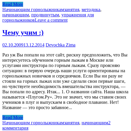
Read More
Начинающим горнолыжникам
занятия
,
методика
,
начинающим
,
продвинутым
,
упражнения для
горнолыжников
Leave a comment
Чему учим :)
02.10.2009
13.12.2014
Devochka Zima
Раз уж Вы попали на этот сайт, рискну предположить, что Вы
интересуетесь обучением горным лыжам в Москве или
услугами инструктора по горным лыжам. Сразу проясняю
ситуацию: в первую очередь наши услуги ориентированы на
горнолыжных новичков и середнячков. Если Вы ни разу не
стояли на горных лыжах или уже сделали свои первые шаги,
но чувствуете необходимость вмешательства инструктора, —
Вы попали по адресу. Итак... 1. О названии сайта. Наша школа
называется «Плугом.Ру». Это не значит, что мы ставим своих
учеников в плуг и выпускаем в свободное плавание. Нет!
Название — это просто забавное...
Read More
Начинающим горнолыжникам
занятия
,
начинающим
2
комментария