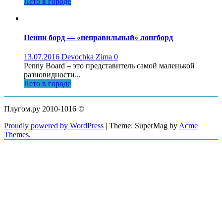
Лето в городе
Пенни борд — «неправильный» лонгборд
13.07.2016
Devochka Zima
0
Penny Board – это представитель самой маленькой
разновидности...
Лето в городе
Плугом.ру 2010-1016 ©
Proudly powered by WordPress
|
Theme: SuperMag by
Acme
Themes
.