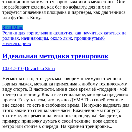
традиционно занимаются горнолыжники в межсезонье. Они
не разбивают колени, как бег по асфальту, для них не
требуется оплаченная площадка и партнеры, как для тенниса
или футбола. Кому...
Read More
Ролики для горнолыжника
занятия
,
как научиться кататься на
роликах
,
начинающим
,
около лыж
,
продвинутым
6
комментариев
Идеальная методика тренировок
10.01.2010
Devochka Zima
Несмотря на то, что здесь мы говорим преимущественно о
горных лыжах, методика применима к любому техническому
виду спорта. В частности, мне в свое время её «подарил» мой
тренер по теннису. Как и все гениальное, методика предельно
проста. Ее суть в том, что нужно ДУМАТЬ о своей технике
вне склона, то есть в свободное время. Не нужно выделять для
этого какие-то специальные часы. Ежедневно мы попусту
тратим кучу времени на рутинные процедуры! Заведите, к
примеру, привычку думать о своей технике, пока едете в
метро или стоите в очереди. На крайней тренировке...