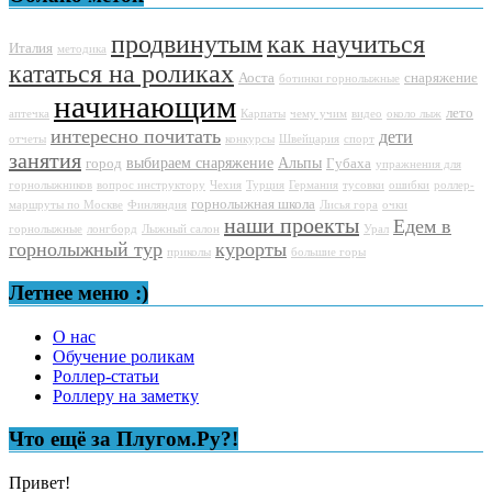
продвинутым
как научиться
Италия
методика
кататься на роликах
Аоста
снаряжение
ботинки горнолыжные
начинающим
лето
аптечка
Карпаты
чему учим
видео
около лыж
интересно почитать
дети
отчеты
конкурсы
Швейцария
спорт
занятия
выбираем снаряжение
Альпы
город
Губаха
упражнения для
горнолыжников
вопрос инструктору
Чехия
Турция
Германия
тусовки
ошибки
роллер-
горнолыжная школа
маршруты по Москве
Финляндия
Лисья гора
очки
наши проекты
Едем в
горнолыжные
лонгборд
Лыжный салон
Урал
горнолыжный тур
курорты
приколы
большие горы
Летнее меню :)
О нас
Обучение роликам
Роллер-статьи
Роллеру на заметку
Что ещё за Плугом.Ру?!
Привет!