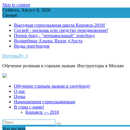
Skip to content
Суббота, Август 8, 2026
Свежее:
Выездная горнолыжная школа Кировск-2018!
Сигвей - роскошь или средство передвижения?
Пенни борд - "неправильный" лонгборд
Волшебные Альпы: Валле д'Аоста
Виды лонгбордов
Плугом.Ру :)
Обучение роликам и горным лыжам. Инструкторы в Москве
Обучение горным лыжам и сноуборду
О нас
Цены
Начинающим горнолыжникам
В горы с нами!
Кировск — 2018
You are here