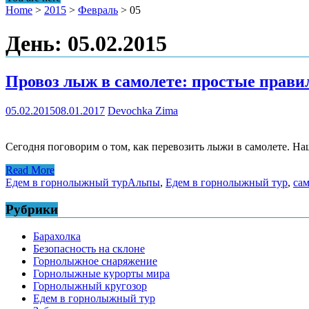
Home
>
2015
>
Февраль
>
05
День: 05.02.2015
Провоз лыж в самолете: простые прави
05.02.2015
08.01.2017
Devochka Zima
Сегодня поговорим о том, как перевозить лыжи в самолете. На
Read More
Едем в горнолыжный тур
Альпы
,
Едем в горнолыжный тур
,
са
Рубрики
Барахолка
Безопасность на склоне
Горнолыжное снаряжение
Горнолыжные курорты мира
Горнолыжный кругозор
Едем в горнолыжный тур