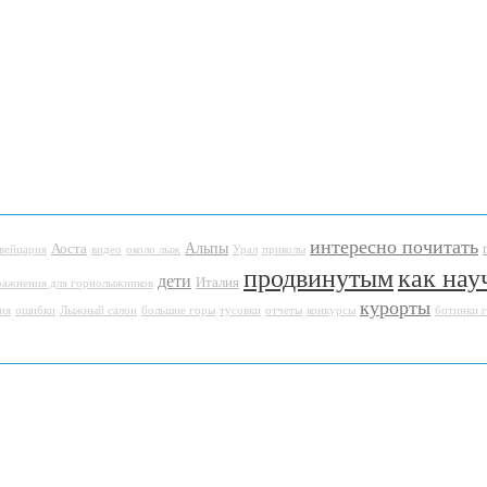
интересно почитать
Альпы
Аоста
вейцария
видео
около лыж
Урал
приколы
продвинутым
как нау
дети
Италия
ражнения для горнолыжников
курорты
ия
ошибки
Лыжный салон
большие горы
тусовки
отчеты
конкурсы
ботинки 