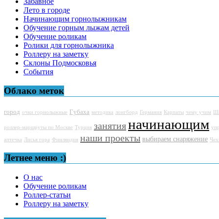
Забавное
Лето в городе
Начинающим горнолыжникам
Обучение горным лыжам детей
Обучение роликам
Ролики для горнолыжника
Роллеру на заметку
Склоны Подмосковья
События
Облако меток
город
Губаха
очки горнолыжные
методика
лонгборд
Германия
Карпаты
чему учим
Ш
начинающим
занятия
роллер-маршруты по Москве
Турция
уп
наши проекты
выбираем снаряжение
аптечка
Лисья гора
Финляндия
Чех
Летнее меню :)
О нас
Обучение роликам
Роллер-статьи
Роллеру на заметку