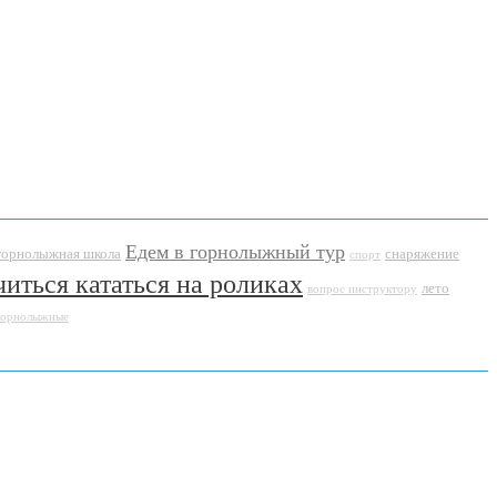
Едем в горнолыжный тур
горнолыжная школа
снаряжение
спорт
читься кататься на роликах
лето
вопрос инструктору
горнолыжные