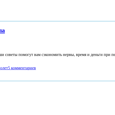
ла
ши советы помогут вам сэкономить нервы, время и деньги при п
молет
5 комментариев