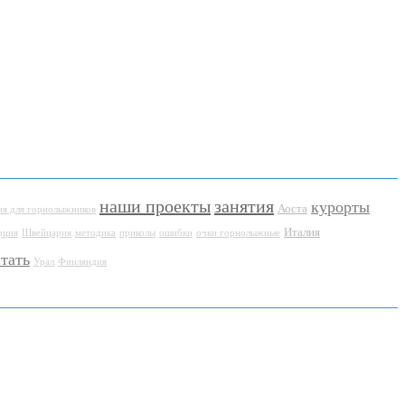
наши проекты
занятия
курорты
Аоста
я для горнолыжников
Италия
рция
Швейцария
методика
приколы
ошибки
очки горнолыжные
тать
Урал
Финляндия