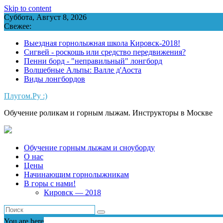
Skip to content
Суббота, Август 8, 2026
Свежее:
Выездная горнолыжная школа Кировск-2018!
Сигвей - роскошь или средство передвижения?
Пенни борд - "неправильный" лонгборд
Волшебные Альпы: Валле д'Аоста
Виды лонгбордов
Плугом.Ру :)
Обучение роликам и горным лыжам. Инструкторы в Москве
Обучение горным лыжам и сноуборду
О нас
Цены
Начинающим горнолыжникам
В горы с нами!
Кировск — 2018
You are here