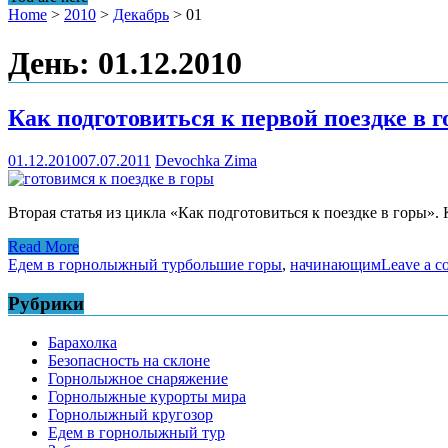
Home
>
2010
>
Декабрь
>
01
День: 01.12.2010
Как подготовиться к первой поездке в г
01.12.2010
07.07.2011
Devochka Zima
Вторая статья из цикла «Как подготовиться к поездке в горы».
Read More
Едем в горнолыжный тур
большие горы
,
начинающим
Leave a 
Рубрики
Барахолка
Безопасность на склоне
Горнолыжное снаряжение
Горнолыжные курорты мира
Горнолыжный кругозор
Едем в горнолыжный тур