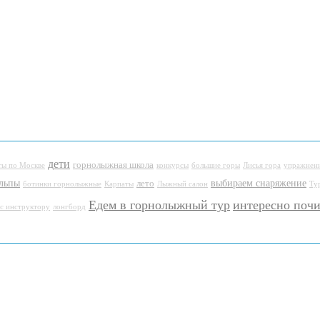
дети
горнолыжная школа
ты по Москве
конкурсы
большие горы
Лисья гора
упражнени
льпы
выбираем снаряжение
лето
ботинки горнолыжные
Карпаты
Лыжный салон
Ту
Едем в горнолыжный тур
интересно почи
с инструктору
лонгборд