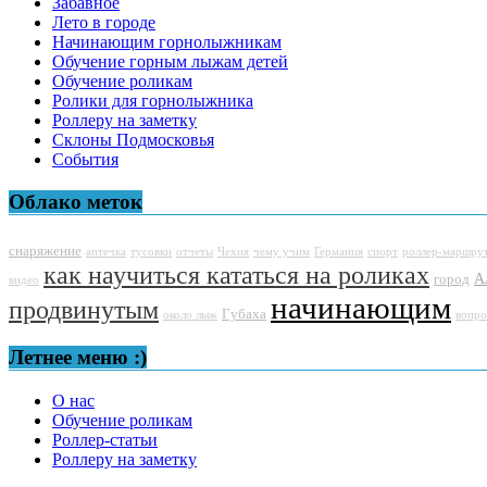
Забавное
Лето в городе
Начинающим горнолыжникам
Обучение горным лыжам детей
Обучение роликам
Ролики для горнолыжника
Роллеру на заметку
Склоны Подмосковья
События
Облако меток
снаряжение
аптечка
тусовки
отчеты
Чехия
чему учим
Германия
спорт
роллер-маршру
как научиться кататься на роликах
А
город
видео
начинающим
продвинутым
Губаха
около лыж
вопро
Летнее меню :)
О нас
Обучение роликам
Роллер-статьи
Роллеру на заметку