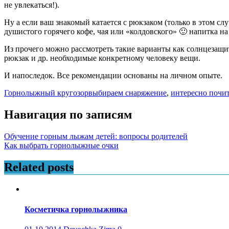
не увлекаться!).
Ну а если ваш знакомый катается с рюкзаком (только в этом сл
душистого горячего кофе, чая или «колдовского» 🙂 напитка на 
Из прочего можно рассмотреть такие варианты как солнцезащит
рюкзак и др. необходимые конкретному человеку вещи.
И напоследок. Все рекомендации основаны на личном опыте.
Горнолыжный кругозор
выбираем снаряжение
,
интересно почи
Навигация по записям
Обучение горным лыжам детей: вопросы родителей
Как выбрать горнолыжные очки
Related posts
Косметичка горнолыжника