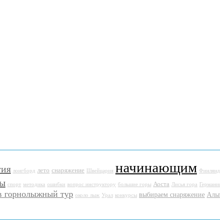
начинающим
тия
лето
снаряжение
лонгборд
Швейцария
Финлянд
ты
Аоста
спорт
методика
ошибки
вопрос инструктору
большие горы
Лисья гора
Германи
в горнолыжный тур
выбираем снаряжение
Аль
около лыж
Урал
конкурсы