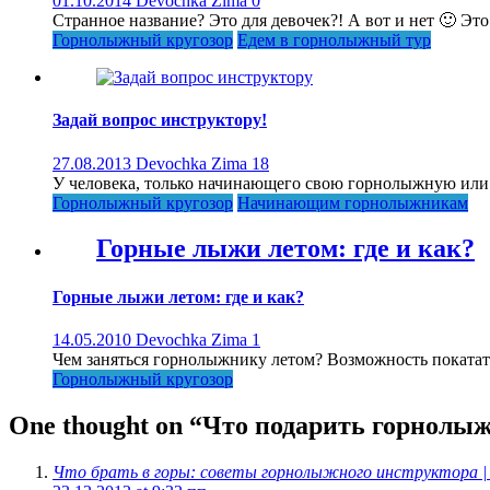
01.10.2014
Devochka Zima
0
Странное название? Это для девочек?! А вот и нет 🙂 Это д
Горнолыжный кругозор
Едем в горнолыжный тур
Задай вопрос инструктору!
27.08.2013
Devochka Zima
18
У человека, только начинающего свою горнолыжную или р
Горнолыжный кругозор
Начинающим горнолыжникам
Горные лыжи летом: где и как?
Горные лыжи летом: где и как?
14.05.2010
Devochka Zima
1
Чем заняться горнолыжнику летом? Возможность покататьс
Горнолыжный кругозор
One thought on “
Что подарить горнолы
Что брать в горы: советы горнолыжного инструктора | 