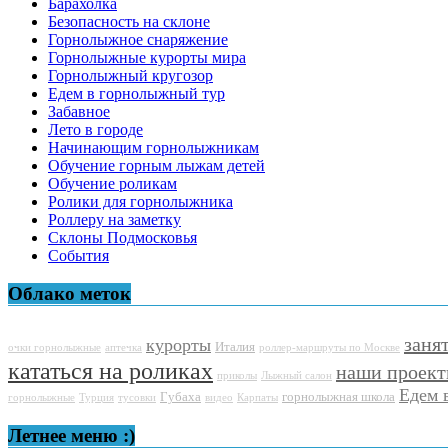
Барахолка
Безопасность на склоне
Горнолыжное снаряжение
Горнолыжные курорты мира
Горнолыжный кругозор
Едем в горнолыжный тур
Забавное
Лето в городе
Начинающим горнолыжникам
Обучение горным лыжам детей
Обучение роликам
Ролики для горнолыжника
Роллеру на заметку
Склоны Подмосковья
События
Облако меток
заня
курорты
Италия
очки горнолыжные
аптечка
роллер-маршруты по Москве
кататься на роликах
наши проек
приколы
Лыжный салон
Едем 
Губаха
горнолыжная школа
горнолыжные
Турция
тусовки
видео
Карпаты
Летнее меню :)