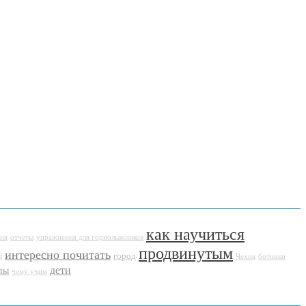
как научиться
ия
отчеты
упражнения для горнолыжников
продвинутым
интересно почитать
город
я
Чехия
ботинки
дети
пы
чему учим