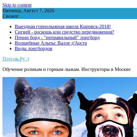
Skip to content
Пятница, Август 7, 2026
Свежее:
Выездная горнолыжная школа Кировск-2018!
Сигвей - роскошь или средство передвижения?
Пенни борд - "неправильный" лонгборд
Волшебные Альпы: Валле д'Аоста
Виды лонгбордов
Плугом.Ру :)
Обучение роликам и горным лыжам. Инструкторы в Москве