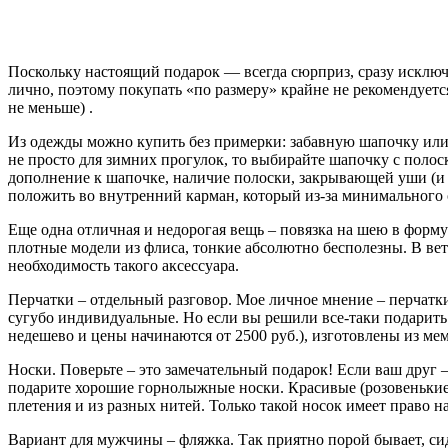
Поскольку настоящий подарок — всегда сюрприз, сразу искл
лично, поэтому покупать «по размеру» крайне не рекомендует
не меньше) .
Из одежды можно купить без примерки: забавную шапочку или п
не просто для зимних прогулок, то выбирайте шапочку с полос
дополнение к шапочке, наличие полоски, закрывающей уши (и ж
положить во внутренний карман, который из-за минимального 
Еще одна отличная и недорогая вещь – повязка на шею в форму
плотные модели из флиса, тонкие абсолютно бесполезны. В ветре
необходимость такого аксессуара.
Перчатки – отдельный разговор. Мое личное мнение – перчатки
сугубо индивидуальные. Но если вы решили все-таки подарить 
недешево и цены начинаются от 2500 руб.), изготовлены из ме
Носки. Поверьте – это замечательный подарок! Если ваш друг 
подарите хорошие горнолыжные носки. Красивые (розовенькие д
плетения и из разных нитей. Только такой носок имеет право 
Вариант для мужчины – фляжка. Так приятно порой бывает, сид