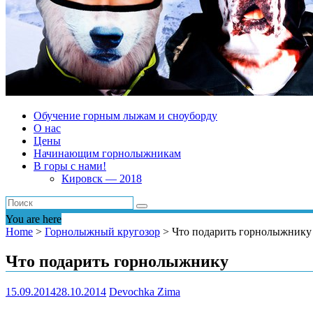
Обучение горным лыжам и сноуборду
О нас
Цены
Начинающим горнолыжникам
В горы с нами!
Кировск — 2018
You are here
Home
>
Горнолыжный кругозор
>
Что подарить горнолыжнику
Что подарить горнолыжнику
15.09.2014
28.10.2014
Devochka Zima