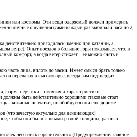
отинки или костюмы. Эти вещи одаряемый должен примерить
именно личные ощущения (сами каждый раз выбирали часа по 2,
чка действительно пригодилась именно при катании, а
шом ветре). Опыт поездок в большие горы показывает, что, в
ный комфорт, а когда ветер стихает – ее можно снять и
юю часть лица, вплоть до маски. Имеет смысл брать только
ал на перевалах в высокогорье, всегда вам подтвердит
ка, форма перчатки – понятия и характеристики
ки должны быть действительно хорошими (таковые стоят
ещь – кожаные перчатки, но обойдутся они еще дороже.
ов (что зачастую актуально для начинающих),
ное, чтобы они были с зонами разной толщины, разного
лоточек чего-нить горячительного (Предупреждение: главное –