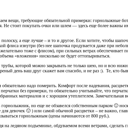
ючаем вещи, требующие обязательной примерки: горнолыжные б
ся. Не стоит покупать очки или шлем — здесь еще более важны 
олоску, а еще лучше – и то и другое. Если хотите, чтобы шапо
кой флиса изнутри (без нее шапочка продувается даже при неболь
елательно тоже с флисом), при сильных ветрах обеспечивает пол
объема «вложения» нисколько не будет оттопыриваться.
 трубы, которой можно закрывать не только шею, но и всю нижн
ный день ваш друг скажет вам спасибо, и не раз :). Те, кто быв
 обязательно надо померить. Комфорт после надевания, расцвет
перчатки без примерки, то обязательно учитывайте, что перчат
мбранных материалов и с хорошим утеплителем. Замечательная в
– горнолыжник, но еще не обзавелся собственным парком 🙂 носк
ля девочек 🙂 ) или самой обычной расцветки – не важно, глав
называться горнолыжным (цены начинаются от 800 руб.).
я на ледяном подъемнике, обдуваемом всеми ветрами, сделать г